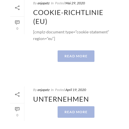
By
anjapatz
In
Posted
Mai 29, 2020
COOKIE-RICHTLINIE
(EU)
0
[cmplz-document type=“cookie-statement“
region=“eu“]
READ MORE
By
anjapatz
In
Posted
April 19, 2020
UNTERNEHMEN
READ MORE
0