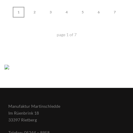
1
2
3
4
5
6
7
page
1
of
7
Manufaktur Martinschledde
Im Rüenbrink 18
33397 Rietberg
Telefon: 05244 – 8958