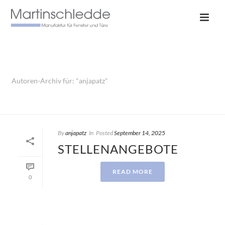
ARCHIVES
Autoren-Archiv für: "anjapatz"
HOME
/
By
anjapatz
In
Posted
September 14, 2025
STELLENANGEBOTE
READ MORE
0