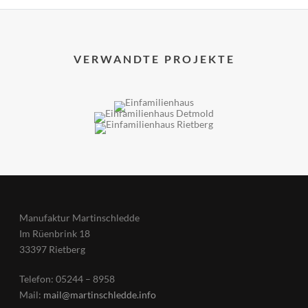
VERWANDTE PROJEKTE
Manufaktur Martinschledde
Im Rüenbrink 18
33397 Rietberg
Telefon: 05244 – 8958
Mail:
mail@martinschledde.info