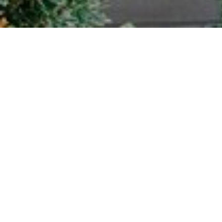
KONTAKTIEREN
SIE UNS
Manufaktur Martinschledde
Im Rüenbrink 18
33397 Rietberg