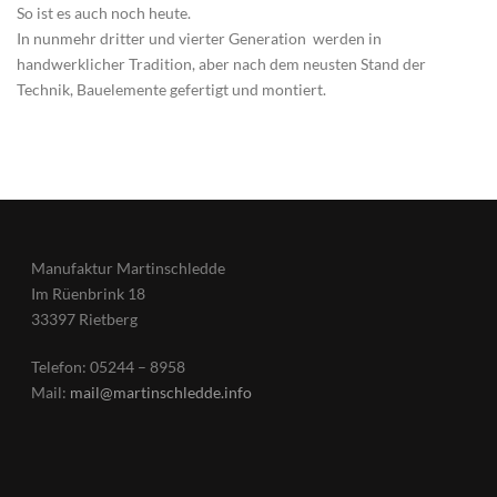
So ist es auch noch heute.
In nunmehr dritter und vierter Generation werden in
handwerklicher Tradition, aber nach dem neusten Stand der
Technik, Bauelemente gefertigt und montiert.
Manufaktur Martinschledde
Im Rüenbrink 18
33397 Rietberg
Telefon: 05244 – 8958
Mail:
mail@martinschledde.info