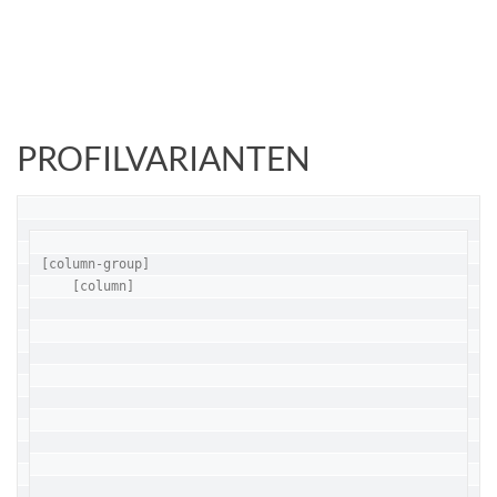
PROFILVARIANTEN
[column-group]

    [column]