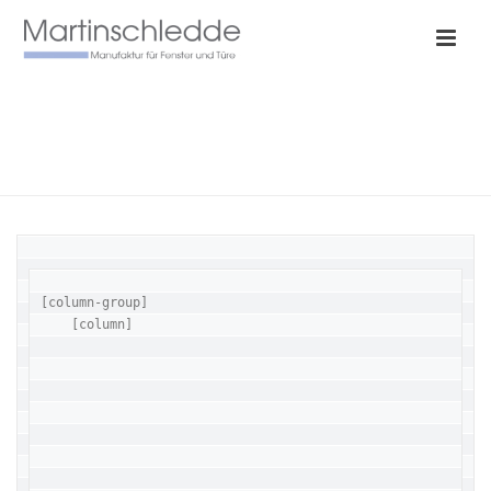
BAUTIEFEN
HOME
/
BAUTIEFEN
[column-group]

    [column]