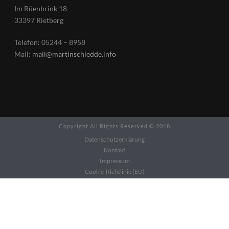
Im Rüenbrink 18
33397 Rietberg
Telefon: 05244 – 8958
Mail:
mail@martinschledde.info
Copyright All Rights Reserved © 2018
Datenschutzerklärung
Kontakt
Impressum
Cookie-Richtlinie (EU)