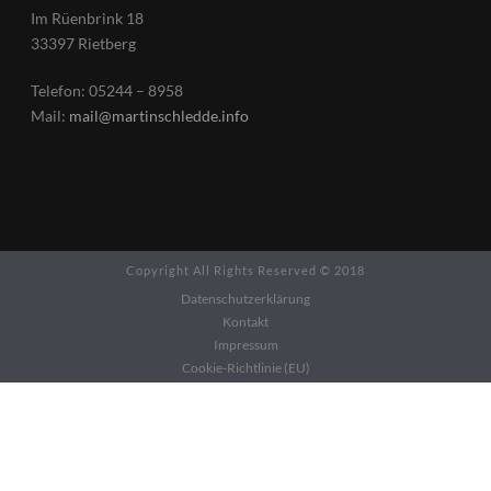
Im Rüenbrink 18
33397 Rietberg
Telefon: 05244 – 8958
Mail:
mail@martinschledde.info
Copyright All Rights Reserved © 2018
Datenschutzerklärung
Kontakt
Impressum
Cookie-Richtlinie (EU)