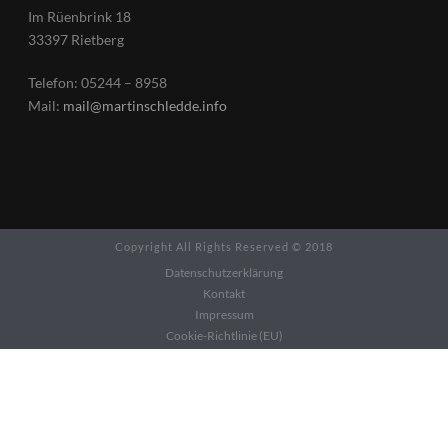
Im Rüenbrink 18
33397 Rietberg
Telefon: 05244 – 8958
Mail:
mail@martinschledde.info
Copyright All Rights Reserved © 2018
Datenschutzerklärung
Kontakt
Impressum
Cookie-Richtlinie (EU)