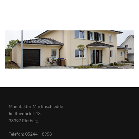
Manufaktur Martinschledde
Im Rüenbrink 18
33397 Rietberg
Telefon: 05244 – 8958