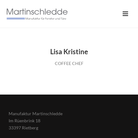
Lisa Kristine
COFFEE CHEF
Manufaktur Martinschledde
Im Rüenbrink 18
33397 Rietberg