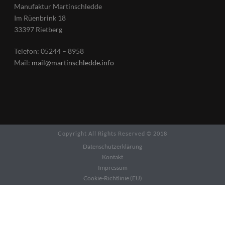
Manufaktur Martinschledde
Im Rüenbrink 18
33397 Rietberg
Telefon: 05244 – 8958
Mail:
mail@martinschledde.info
Copyright All Rights Reserved © 2018
Datenschutzerklärung
Kontakt
Impressum
Cookie-Richtlinie (EU)